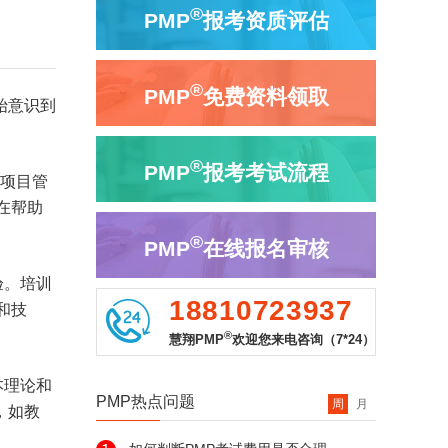
®
PMP
报考资质评估
®
PMP
免费资料领取
始意识到
®
PMP
报考考试流程
对项目管
在帮助
®
PMP
在线报名审核
验。培训
18810723937
和技
®
慧翔PMP
欢迎您来电咨询（7*24）
本理论和
PMP热点问题
周
月
，如教