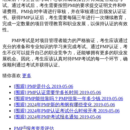
试。通过考试后，考生需要按照PMI的要求提交证明文件和申
请费用。PMI会对申请进行审核，并在审核通过后颁发认证证
书。获得PMP认证后，考生需要每隔三年进行一次继续教育，
完成一定数量的项目管理教育和职业发展，以保持认证的有效
性。
PMP考试是对项目管理者能力的严格验证，考生应该通过
充分的准备和专业知识的学习来完成考试。通过PMP认证，考
生不仅可以提升自己的职业竞争力，还能够拥有更多的职业发
展机会。因此，考生应该认真对待PMP考试的每一个环节，确
保顺利通过考试并获得认证。
猜你喜欢
更多
[围观] PMP是什么
2019-05-06
[围观] PMP认证需要学多长时间
2019-05-06
[围观]PMP能挂靠吗？PMP挂靠一年多少钱
2019-05-06
[围观] 2024年PMP新的考纲有哪些变化
2019-05-06
[围观] 2024年PMP认证考试什么时候开考
2019-05-06
[围观] 2024年PMP考试报名通知
2019-05-06
®
PMP
报考资质评估