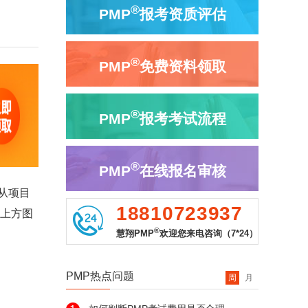
®
PMP
报考资质评估
®
PMP
免费资料领取
®
PMP
报考考试流程
®
PMP
在线报名审核
从项目
18810723937
击上方图
®
慧翔PMP
欢迎您来电咨询（7*24）
PMP热点问题
周
月