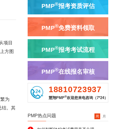
®
PMP
报考资质评估
®
PMP
免费资料领取
从项目
®
PMP
报考考试流程
击上方图
®
PMP
在线报名审核
18810723937
®
慧翔PMP
欢迎您来电咨询（7*24）
化繁为
总结。其
PMP热点问题
周
月