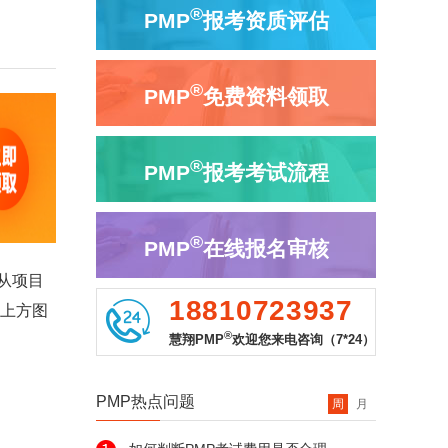
®
PMP
报考资质评估
®
PMP
免费资料领取
®
PMP
报考考试流程
®
PMP
在线报名审核
从项目
18810723937
击上方图
®
慧翔PMP
欢迎您来电咨询（7*24）
PMP热点问题
周
月