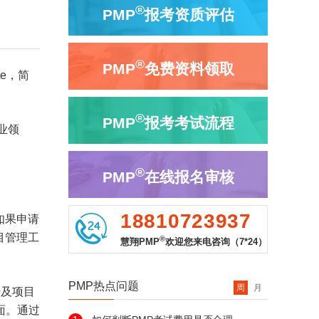
®
PMP
报考资质评估
®
PMP
免费资料领取
ute，简
®
PMP
报考考试流程
业领
®
PMP
在线报名审核
18810723937
如果申请
目管理工
®
慧翔PMP
欢迎您来电咨询（7*24）
PMP热点问题
周
月
涉及项目
面。通过