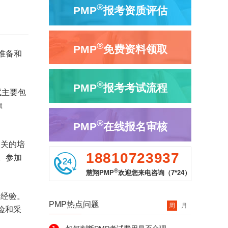
®
PMP
报考资质评估
®
PMP
免费资料领取
何准备和
®
PMP
报考考试流程
试主要包
t
®
PMP
在线报名审核
相关的培
18810723937
。参加
®
慧翔PMP
欢迎您来电咨询（7*24）
理经验。
PMP热点问题
周
月
险和采