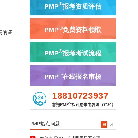
®
PMP
报考资质评估
®
PMP
免费资料领取
高的证
®
PMP
报考考试流程
®
PMP
在线报名审核
18810723937
®
慧翔PMP
欢迎您来电咨询（7*24）
PMP热点问题
周
月