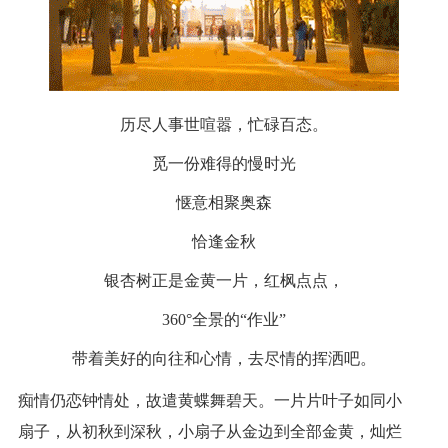
历尽人事世喧嚣，忙碌百态。
觅一份难得的慢时光
惬意相聚奥森
恰逢金秋
银杏树正是金黄一片，红枫点点，
360°全景的“作业”
带着美好的向往和心情，去尽情的挥洒吧。
痴情仍恋钟情处，故遣黄蝶舞碧天
。
一片片叶子如同小
扇子，从初秋到深秋，小扇子从金边到全部金黄，灿烂