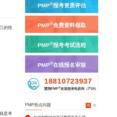
®
PMP
报考资质评估
®
PMP
免费资料领取
己的情
®
PMP
报考考试流程
®
PMP
在线报名审核
18810723937
®
慧翔PMP
欢迎您来电咨询（7*24）
PMP热点问题
周
月
就是考