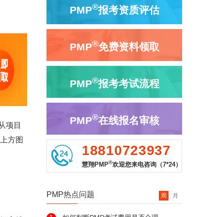
®
PMP
报考资质评估
®
PMP
免费资料领取
®
PMP
报考考试流程
®
PMP
在线报名审核
从项目
击上方图
18810723937
®
慧翔PMP
欢迎您来电咨询（7*24）
PMP热点问题
周
月