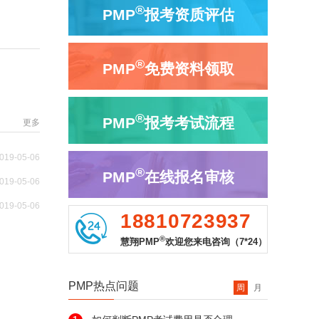
®
PMP
报考资质评估
®
PMP
免费资料领取
®
PMP
报考考试流程
更多
019-05-06
®
PMP
在线报名审核
019-05-06
019-05-06
18810723937
®
慧翔PMP
欢迎您来电咨询（7*24）
PMP热点问题
周
月