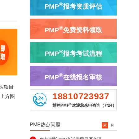
®
PMP
报考资质评估
®
PMP
免费资料领取
®
PMP
报考考试流程
®
PMP
在线报名审核
从项目
18810723937
击上方图
®
慧翔PMP
欢迎您来电咨询（7*24）
PMP热点问题
周
月