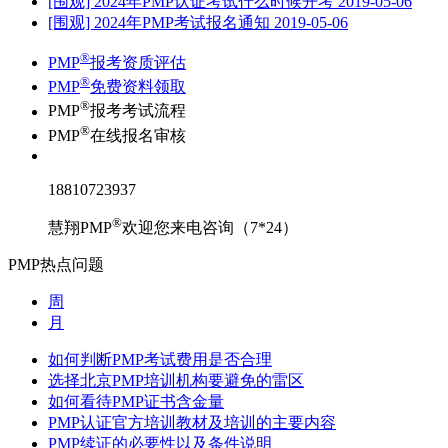
[围观] 2024年PMP认证考试什么时候开考
2019-05-06
[围观] 2024年PMP考试报名通知
2019-05-06
®
PMP
报考资质评估
®
PMP
免费资料领取
®
PMP
报考考试流程
®
PMP
在线报名审核
18810723937
®
慧翔PMP
欢迎您来电咨询（7*24）
PMP热点问题
周
月
如何判断PMP考试费用是否合理
选择北京PMP培训机构要避免的雷区
如何看待PMP证书含金量
PMP认证官方培训教材及培训的主要内容
PMP续证的必要性以及条件说明