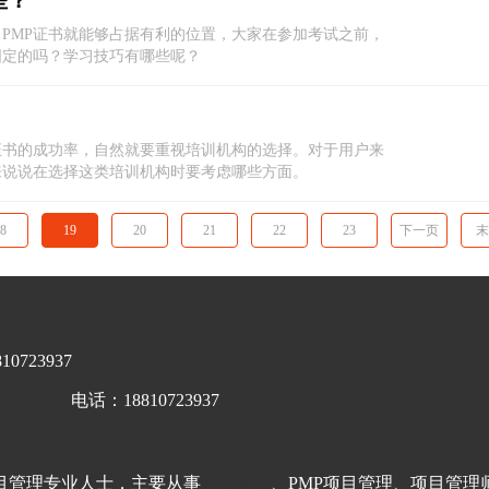
些？
PMP证书就能够占据有利的位置，大家在参加考试之前，
固定的吗？学习技巧有哪些呢？
证书的成功率，自然就要重视培训机构的选择。对于用户来
来说说在选择这类培训机构时要考虑哪些方面。
8
19
20
21
22
23
下一页
末
0723937
电话：18810723937
目管理专业人士，主要从事
PMP培训
、PMP项目管理、项目管