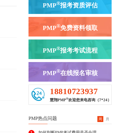
®
PMP
报考资质评估
®
PMP
免费资料领取
®
PMP
报考考试流程
®
PMP
在线报名审核
18810723937
®
慧翔PMP
欢迎您来电咨询（7*24）
PMP热点问题
周
月
如何判断PMP考试费用是否合理