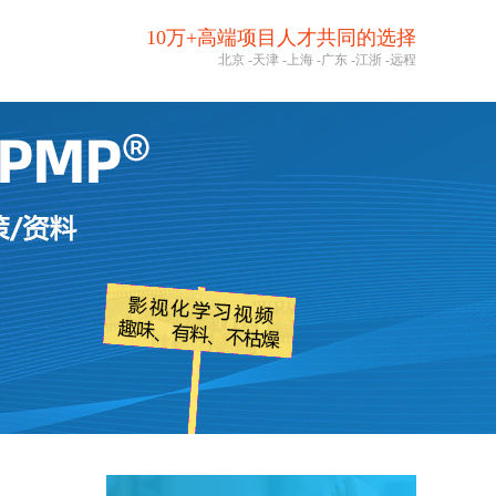
10万+高端项目人才共同的选择
北京
-
天津
-
上海
-
广东
-
江浙
-
远程