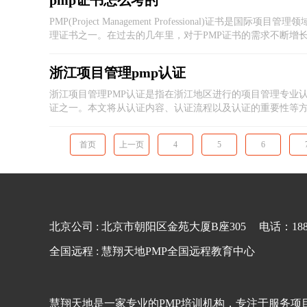
pmp证书怎么考的
PMP(Project Management Professional)证
理证书之一。在过去的几年里，对于PMP证书的需求不断增
资格
浙江项目管理pmp认证
浙江项目管理PMP认证是指在浙江地区进行的项目管理专业
证之一。本文将从认证内容、认证流程以及认证的重要性等
首页
上一页
4
5
6
北京公司 : 北京市朝阳区金苑大厦B座305
电话：1881
全国远程 : 慧翔天地PMP全国远程教育中心
慧翔天地是一家专业的PMP培训机构，专注于服务项