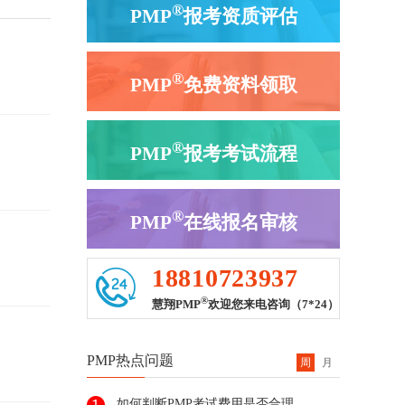
®
PMP
报考资质评估
®
PMP
免费资料领取
®
PMP
报考考试流程
®
PMP
在线报名审核
18810723937
®
慧翔PMP
欢迎您来电咨询（7*24）
PMP热点问题
周
月
如何判断PMP考试费用是否合理