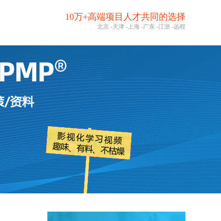
10万+高端项目人才共同的选择
北京
-
天津
-
上海
-
广东
-
江浙
-
远程